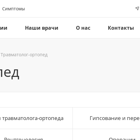
Симптомы
ции
Наши врачи
О нас
Контакты
Травматолог-ортопед
пед
 травматолога-ортопеда
Гипсование и пере
Рентгенология
Операции